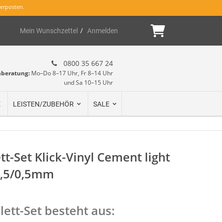
erposten.
Mein Warenk
Mein Wunschzettel
Anmelden
0800 35 667 24
hberatung:
Mo–Do 8–17 Uhr, Fr 8–14 Uhr
und Sa 10–15 Uhr
E
LEISTEN/ZUBEHÖR
SALE
t-Set Klick-Vinyl Cement light
5,5/0,5mm
ett-Set besteht aus: