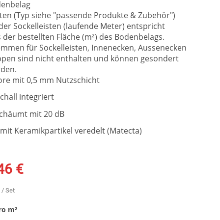
denbelag
sten (Typ siehe "passende Produkte & Zubehör")
er Sockelleisten (laufende Meter) entspricht
der bestellten Fläche (m²) des Bodenbelags.
mmen für Sockelleisten, Innenecken, Aussenecken
pen sind nicht enthalten und können gesondert
rden.
re mit 0,5 mm Nutzschicht
chall integriert
schäumt mit 20 dB
mit Keramikpartikel veredelt (Matecta)
46 €
/ Set
ro
m²