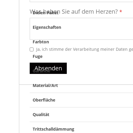
Was haben Sie auf dem Herzen?
Dielen Paket
Eigenschaften
Farbton
Ja, ich stimme der Verarbeitung meiner Daten 
Fuge
Absenden
Garantie
Material/Art
Oberfläche
Qualität
Trittschalldämmung