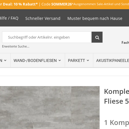
 Deal:
10 % Rabatt*
| Code
SOMMER26
*Ausgenommen Sale-Artikel und Sond
ilfe / FAQ
Schneller Versand
Muster bequem nach Hause
Suche
Suche
Fac
Erweiterte Suche...
N
WAND-/BODENFLIESEN
PARKETT
AKUSTIKPANEEL
Komplet
Fliese 
1 Kompl