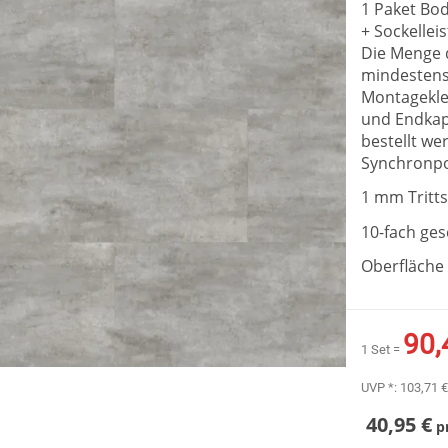
1 Paket Bo
+ Sockellei
Die Menge d
mindestens 
Montagekle
und Endkap
bestellt we
Synchronpo
1 mm Tritts
10-fach ge
Oberfläche 
90,
1 Set =
UVP *:
103,71 €
40,95 €
p