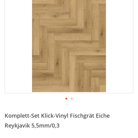
Zum
Anfang
Komplett-Set Klick-Vinyl Fischgrät Eiche
der
Bildergalerie
Reykjavik 5,5mm/0,3
springen