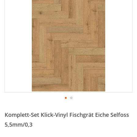
Zum
Anfang
Komplett-Set Klick-Vinyl Fischgrät Eiche Selfoss
der
Bildergalerie
5,5mm/0,3
springen