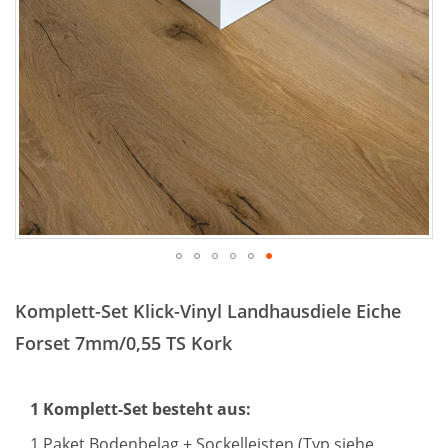
Zum
Anfang
Komplett-Set Klick-Vinyl Landhausdiele Eiche
der
Bildergalerie
Forset 7mm/0,55 TS Kork
springen
1 Komplett-Set besteht aus:
1 Paket Bodenbelag + Sockelleisten (Typ siehe