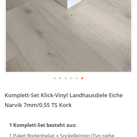
Zum
Anfang
Komplett-Set Klick-Vinyl Landhausdiele Eiche
der
Bildergalerie
Narvik 7mm/0,55 TS Kork
springen
1 Komplett-Set besteht aus:
1 Paket Bodenbelag + Sockelleisten (Typ siehe