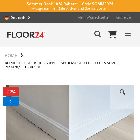
Sommer Deal:
10 % Rabatt*
| Code
SOMMER26
*Ausgenommen Sale-Artikel und Sonderposten.
Deutsch
Mein Wunschzettel
Anmelden
Direkt
Mein Wa
Suche
zum
Inhalt
HOME
KOMPLETT-SET KLICK-VINYL LANDHAUSDIELE EICHE NARVIK
7MM/0,55 TS KORK
Zum
12%
Ende
der
Bildergalerie
springen