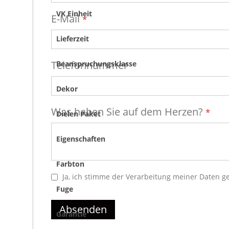
Garantie im Wohnbereich 20 Jahre
VK Einheit
E-Mail
Lieferzeit
Telefonnummer
Beanspruchungsklasse
Dekor
Was haben Sie auf dem Herzen?
Dielen Paket
Eigenschaften
Farbton
Ja, ich stimme der Verarbeitung meiner Daten 
Fuge
Absenden
Garantie