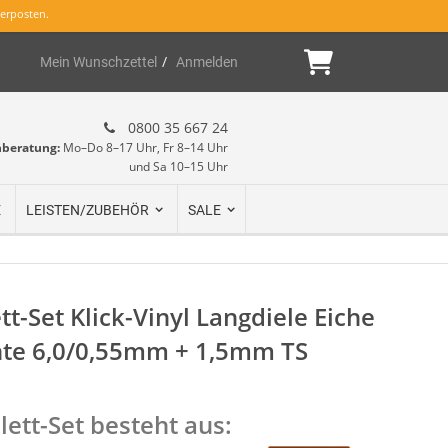
erposten.
Mein Warenk
Mein Wunschzettel
Anmelden
0800 35 667 24
hberatung:
Mo–Do 8–17 Uhr, Fr 8–14 Uhr
und Sa 10–15 Uhr
E
LEISTEN/ZUBEHÖR
SALE
t-Set Klick-Vinyl Langdiele Eiche
te 6,0/0,55mm + 1,5mm TS
ett-Set besteht aus: