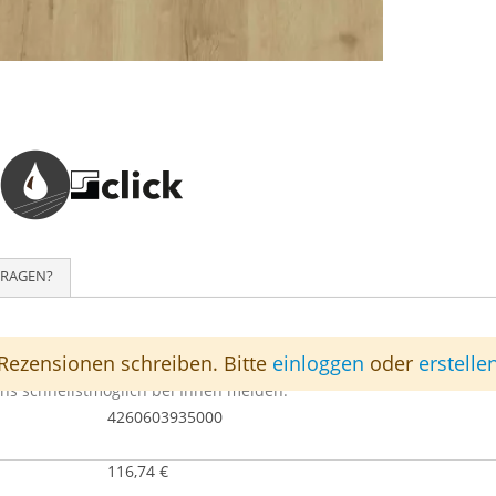
FRAGEN?
t
Rezensionen schreiben. Bitte
einloggen
oder
erstelle
46957350S
ns schnellstmöglich bei Ihnen melden.
4260603935000
116,74 €