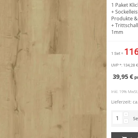
1 Paket Kli
+ Sockellei
Produkte &
+ Trittsch
1mm
116
1 Set =
UVP *:
134,28 €
39,95 €
p
Inkl. 19% MwSt. 
Lieferzeit: c
Se