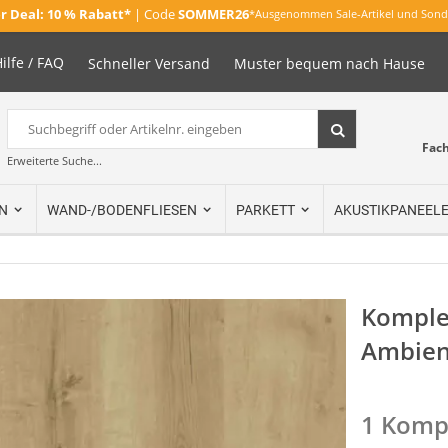
 Deal:
10 % Rabatt*
| Code
SOMMER26
*Ausgenommen Sale-Artikel und Sond
ilfe / FAQ
Schneller Versand
Muster bequem nach Hause
Suche
Suche
Fac
Erweiterte Suche...
N
WAND-/BODENFLIESEN
PARKETT
AKUSTIKPANEEL
Komplet
Ambien
1 Kompl