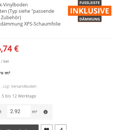
ck-Vinylboden
sten (Typ siehe "passende
 Zubehör)
alldämmung XPS-Schaumfolie
,74 €
/ Set
ro
m²
, zzgl.
Versandkosten
a. 5 bis 12 Werktage
t
m²