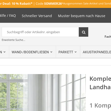
 Deal:
10 % Rabatt*
| Code
SOMMER26
*Ausgenommen Sale-Artikel und Sond
ilfe / FAQ
Schneller Versand
Muster bequem nach Hause
Suche
Suche
Fac
Erweiterte Suche...
N
WAND-/BODENFLIESEN
PARKETT
AKUSTIKPANEEL
Komplet
Landhau
1 Kompl