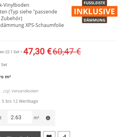
ck-Vinylboden
sten (Typ siehe "passende
 Zubehör)
alldämmung XPS-Schaumfolie
47,30 €
60,47 €
Sonderangebot
ren
22
1 Set =
 Set
ro
m²
, zzgl.
Versandkosten
a. 5 bis 12 Werktage
t
m²