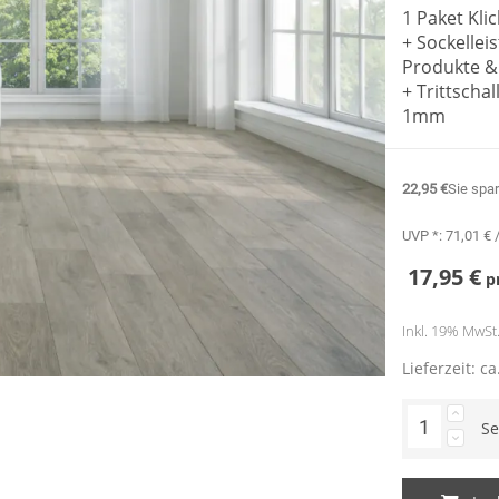
1 Paket Kli
+ Sockellei
Produkte &
+ Trittsch
1mm
22,95 €
Sie spa
UVP *:
71,01 €
/
17,95 €
p
Inkl. 19% MwSt. 
Lieferzeit: c
Se