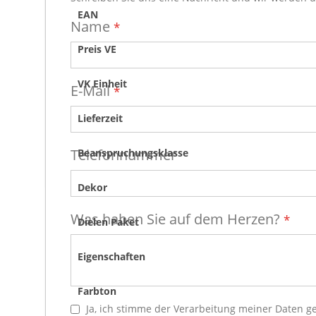
EAN
naturgetreue Holzoptik im klassischen Dielenforma
Name
wasserfest
Preis VE
Nutzschicht 0,3 mm
VK Einheit
E-Mail
Klick-System Verlegung
Lieferzeit
Garantie im Wohnbereich 15 Jahre
Telefonnummer
Beanspruchungsklasse
Dekor
Was haben Sie auf dem Herzen?
Dielen Paket
Eigenschaften
Farbton
Ja, ich stimme der Verarbeitung meiner Daten 