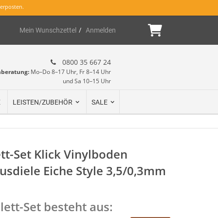
erposten.
Mein Warenk
Mein Wunschzettel
Anmelden
0800 35 667 24
hberatung:
Mo–Do 8–17 Uhr, Fr 8–14 Uhr
und Sa 10–15 Uhr
E
LEISTEN/ZUBEHÖR
SALE
t-Set Klick Vinylboden
sdiele Eiche Style 3,5/0,3mm
ett-Set besteht aus: