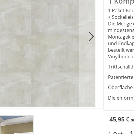
1 Kompl
1 Paket Bo
+ Sockellei
Die Menge d
mindestens 
Montagekle
und Endkap
bestellt we
Vinylboden 
Trittschal
Patentierte
Oberfläche
Dielenforma
45,95 €
p