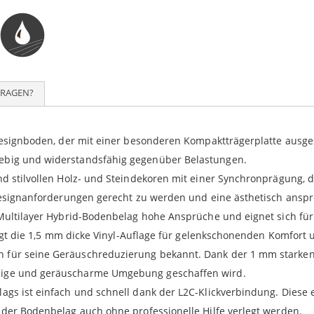
enim ad mini
enim ad mini
enim ad mini
nisi ut aliq
nisi ut aliq
nisi ut aliq
FRAGEN?
-Designboden, der mit einer besonderen Kompaktträgerplatte ausgest
lebig und widerstandsfähig gegenüber Belastungen.
und stilvollen Holz- und Steindekoren mit einer Synchronprägung, 
n Designanforderungen gerecht zu werden und eine ästhetisch ans
-Multilayer Hybrid-Bodenbelag hohe Ansprüche und eignet sich für
 sorgt die 1,5 mm dicke Vinyl-Auflage für gelenkschonenden Komfor
h für seine Geräuschreduzierung bekannt. Dank der 1 mm starke
uhige und geräuscharme Umgebung geschaffen wird.
ags ist einfach und schnell dank der L2C-Klickverbindung. Diese 
 der Bodenbelag auch ohne professionelle Hilfe verlegt werden.