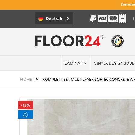
Sommer
Deutsch
H
Direkt
zum
Inhalt
LAMINAT
VINYL-/DESIGNBÖDE
HOME
KOMPLETT-SET MULTILAYER SOFTEC CONCRETE WHI
Zum
13%
Ende
der
Bildergalerie
springen