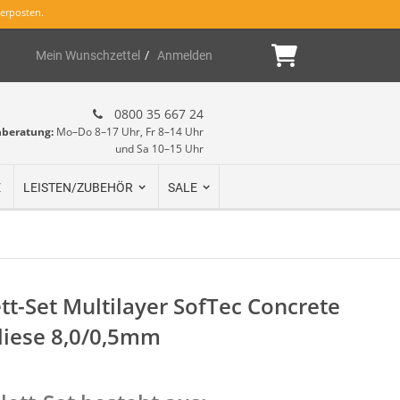
erposten.
Mein Warenk
Mein Wunschzettel
Anmelden
0800 35 667 24
hberatung:
Mo–Do 8–17 Uhr, Fr 8–14 Uhr
und Sa 10–15 Uhr
E
LEISTEN/ZUBEHÖR
SALE
t-Set Multilayer SofTec Concrete
liese 8,0/0,5mm