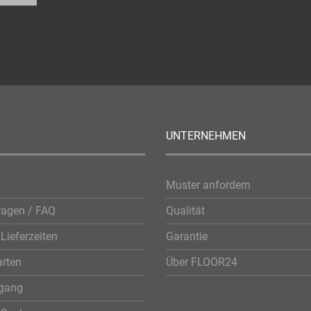
UNTERNEHMEN
Muster anfordern
ragen / FAQ
Qualität
Lieferzeiten
Garantie
rten
Über FLOOR24
rgang