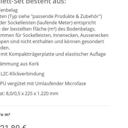
ett-Set besteht aus:
denbelag
sten (Typ siehe "passende Produkte & Zubehör")
er Sockelleisten (laufende Meter) entspricht
der bestellten Fläche (m²) des Bodenbelags.
mmen für Sockelleisten, Innenecken, Aussenecken
pen sind nicht enthalten und können gesondert
rden.
mit Kompaktträgerplatte und elastischer Auflage
ldämmung aus Kork
 L2C-Klickverbindung
 PU vergütet mit Umlaufender Microfase
t: 8,0/0,5 x 225 x 1.220 mm
ro
m²