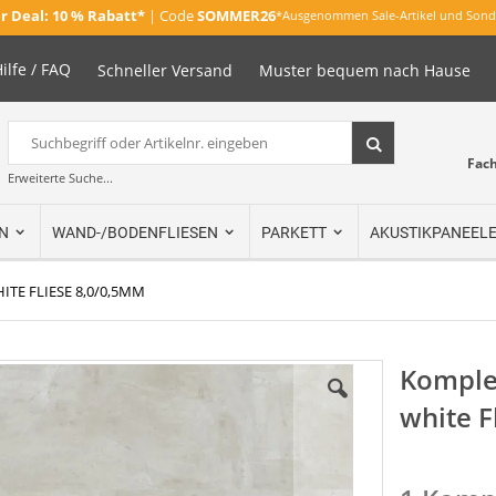
 Deal:
10 % Rabatt*
| Code
SOMMER26
*Ausgenommen Sale-Artikel und Sond
ilfe / FAQ
Schneller Versand
Muster bequem nach Hause
Suche
Suche
Fac
Erweiterte Suche...
N
WAND-/BODENFLIESEN
PARKETT
AKUSTIKPANEEL
TE FLIESE 8,0/0,5MM
Komplet
white F