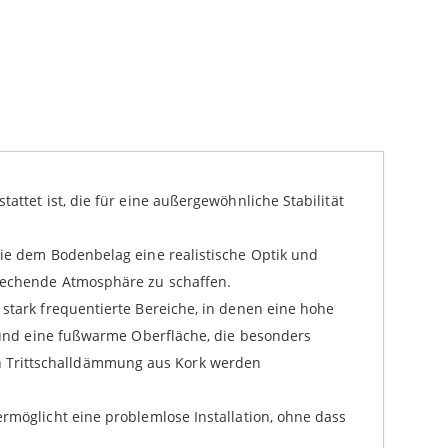
m veniam, quis nostrud exercitation ullamco laboris
m veniam, quis nostrud exercitation ullamco laboris
m veniam, quis nostrud exercitation ullamco laboris
uip ex ea commodo consequat.
uip ex ea commodo consequat.
uip ex ea commodo consequat.
attet ist, die für eine außergewöhnliche Stabilität
die dem Bodenbelag eine realistische Optik und
prechende Atmosphäre zu schaffen.
 stark frequentierte Bereiche, in denen eine hohe
t und eine fußwarme Oberfläche, die besonders
n Trittschalldämmung aus Kork werden
ermöglicht eine problemlose Installation, ohne dass