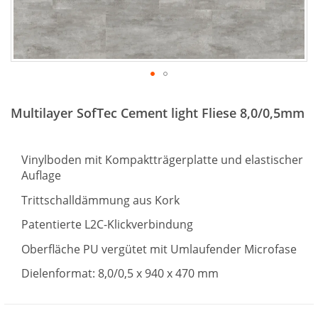
Zum
Anfang
Multilayer SofTec Cement light Fliese 8,0/0,5mm
der
Bildergalerie
springen
Vinylboden mit Kompaktträgerplatte und elastischer
Auflage
Trittschalldämmung aus Kork
Patentierte L2C-Klickverbindung
Oberfläche PU vergütet mit Umlaufender Microfase
Dielenformat: 8,0/0,5 x 940 x 470 mm