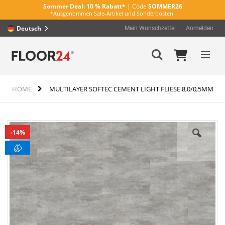
Sommer Deal:
10 % Rabatt*
| Code
SOMMER26
*Ausgenommen Sale-Artikel und Sonderposten.
Deutsch
Mein Wunschzettel
Anmelden
Direkt
Mein Wa
Suche
zum
Inhalt
HOME
MULTILAYER SOFTEC CEMENT LIGHT FLIESE 8,0/0,5MM
Zum
14%
Ende
der
Bildergalerie
springen