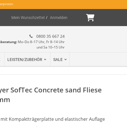
erposten.
Mein Warenk
Mein Wunschzettel
Anmelden
0800 35 667 24
hberatung:
Mo–Do 8–17 Uhr, Fr 8–14 Uhr
und Sa 10–15 Uhr
E
LEISTEN/ZUBEHÖR
SALE
yer SofTec Concrete sand Fliese
5mm
mit Kompaktträgerplatte und elastischer Auflage