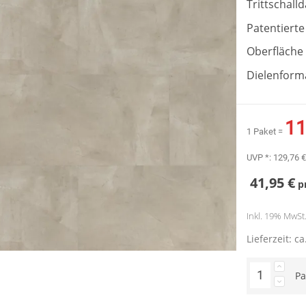
Trittschal
Patentierte
Oberfläche
Dielenforma
11
1 Paket =
UVP *:
129,76 €
41,95 €
p
Inkl. 19% MwSt. 
Lieferzeit: c
Pa