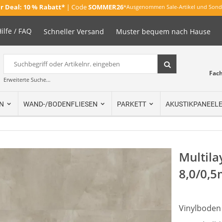
 Deal:
10 % Rabatt*
| Code
SOMMER26
*Ausgenommen Sale-Artikel und Sond
ilfe / FAQ
Schneller Versand
Muster bequem nach Hause
Suche
Suche
Fac
Erweiterte Suche...
N
WAND-/BODENFLIESEN
PARKETT
AKUSTIKPANEEL
Multila
8,0/0,
Vinylboden 