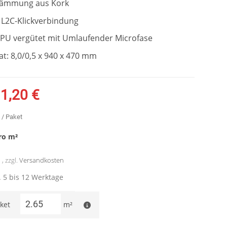
ldämmung aus Kork
 L2C-Klickverbindung
 PU vergütet mit Umlaufender Microfase
t: 8,0/0,5 x 940 x 470 mm
1,20 €
/ Paket
ro
m²
, zzgl.
Versandkosten
a. 5 bis 12 Werktage
ket
m²