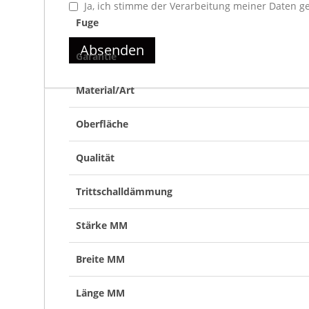
Ja, ich stimme der Verarbeitung meiner Daten 
Fuge
Absenden
Garantie
Material/Art
Oberfläche
Qualität
Trittschalldämmung
Stärke MM
Breite MM
Länge MM