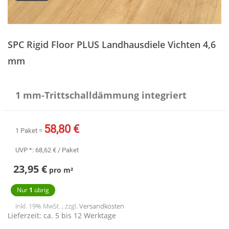
Zum
Anfang
SPC Rigid Floor PLUS Landhausdiele Vichten 4,6
der
Bildergalerie
mm
springen
1 mm-Trittschalldämmung integriert
58,80 €
1 Paket =
UVP *:
68,62 €
/ Paket
23,95 €
pro
m²
Nur
1
übrig
Inkl. 19% MwSt. , zzgl.
Versandkosten
Lieferzeit: ca. 5 bis 12 Werktage