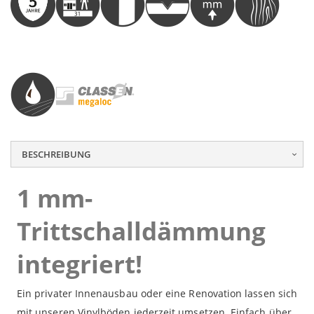
commodo consequat.
commodo consequat.
commodo consequat.
BESCHREIBUNG
1 mm-
Trittschalldämmung
integriert!
Ein privater Innenausbau oder eine Renovation lassen sich
mit unseren Vinylböden jederzeit umsetzen. Einfach über