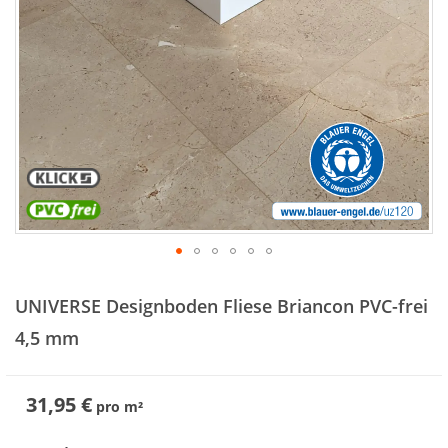
Zum
Anfang
UNIVERSE Designboden Fliese Briancon PVC-frei
der
Bildergalerie
4,5 mm
springen
31,95 €
pro
m²