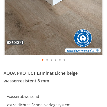
Zum
Anfang
AQUA PROTECT Laminat Eiche beige
der
Bildergalerie
wasserresistent 8 mm
springen
wasserabweisend
extra dichtes Schnellverlegesystem