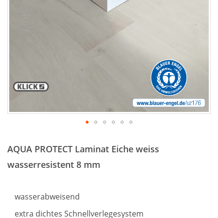
Zum
Anfang
AQUA PROTECT Laminat Eiche weiss
der
Bildergalerie
wasserresistent 8 mm
springen
wasserabweisend
extra dichtes Schnellverlegesystem