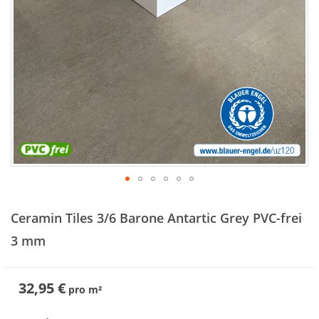
Zum
Anfang
Ceramin Tiles 3/6 Barone Antartic Grey PVC-frei
der
Bildergalerie
3 mm
springen
32,95 €
pro
m²