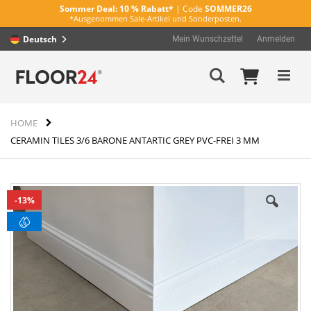
Sommer Deal:
10 % Rabatt*
| Code
SOMMER26
*Ausgenommen Sale-Artikel und Sonderposten.
Deutsch
Mein Wunschzettel
Anmelden
Direkt
Mein Wa
Suche
zum
Inhalt
HOME
CERAMIN TILES 3/6 BARONE ANTARTIC GREY PVC-FREI 3 MM
Zum
13%
Ende
der
Bildergalerie
springen