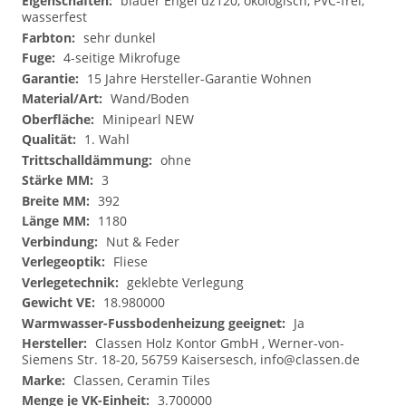
blauer Engel uz120, ökologisch, PVC-frei,
wasserfest
sehr dunkel
4-seitige Mikrofuge
15 Jahre Hersteller-Garantie Wohnen
Wand/Boden
Minipearl NEW
1. Wahl
ohne
3
392
1180
Nut & Feder
Fliese
geklebte Verlegung
18.980000
Ja
Classen Holz Kontor GmbH , Werner-von-
Siemens Str. 18-20, 56759 Kaisersesch,
info@classen.de
Classen, Ceramin Tiles
3.700000