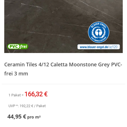
Zum
Anfang
Ceramin Tiles 4/12 Caletta Moonstone Grey PVC-
der
Bildergalerie
frei 3 mm
springen
166,32 €
1 Paket =
UVP *:
192,22 €
/ Paket
44,95 €
pro
m²