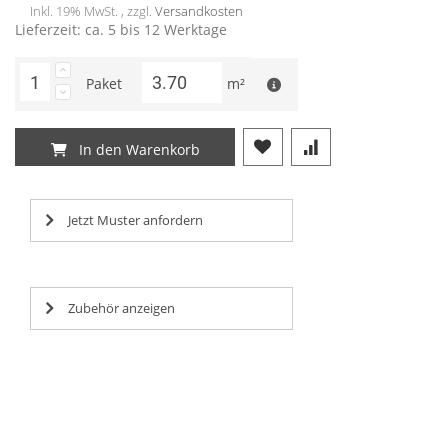
Inkl. 19% MwSt. , zzgl.
Versandkosten
Lieferzeit: ca. 5 bis 12 Werktage
Paket
m²
In den Warenkorb
Jetzt Muster anfordern
Zubehör anzeigen
Lorem ipsum dolor sit amet, consectetur adipisicing elit,
Lorem ipsum dolor sit amet, consectetur adipisicing elit,
Lorem ipsum dolor sit amet, consectetur adipisicing elit,