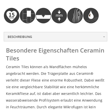
sed do eiusmod tempor incididunt ut labore et dolore
sed do eiusmod tempor incididunt ut labore et dolore
sed do eiusmod tempor incididunt ut labore et dolore
magna aliqua. Ut enim ad minim veniam, quis nostrud
magna aliqua. Ut enim ad minim veniam, quis nostrud
magna aliqua. Ut enim ad minim veniam, quis nostrud
exercitation ullamco laboris nisi ut aliquip ex ea
exercitation ullamco laboris nisi ut aliquip ex ea
exercitation ullamco laboris nisi ut aliquip ex ea
commodo consequat.
commodo consequat.
commodo consequat.
BESCHREIBUNG
Besondere Eigenschaften Ceramin
Tiles
Ceramin Tiles können als Wandflächen mühelos
angebracht werden. Die Trägerplatte aus Ceramin®
verleiht dieser Fliese eine enorme Robustheit. Dabei weißt
sie eine vergleichbare Stabilität wie eine herkömmliche
Keramikfliese auf, ist dabei aber wesentlich leichter. Das
wasserabweisende Profilsystem erlaubt eine Anwendung
in Feuchträumen. Durch elegante Mikrofugen ist kein