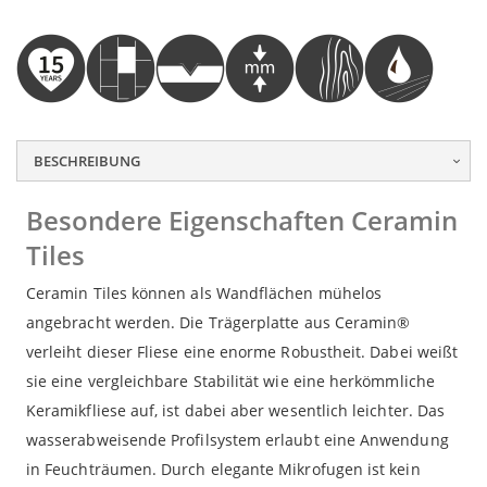
sed do eiusmod tempor incididunt ut labore et dolore
sed do eiusmod tempor incididunt ut labore et dolore
sed do eiusmod tempor incididunt ut labore et dolore
magna aliqua. Ut enim ad minim veniam, quis nostrud
magna aliqua. Ut enim ad minim veniam, quis nostrud
magna aliqua. Ut enim ad minim veniam, quis nostrud
exercitation ullamco laboris nisi ut aliquip ex ea
exercitation ullamco laboris nisi ut aliquip ex ea
exercitation ullamco laboris nisi ut aliquip ex ea
commodo consequat.
commodo consequat.
commodo consequat.
BESCHREIBUNG
Besondere Eigenschaften Ceramin
Tiles
Ceramin Tiles können als Wandflächen mühelos
angebracht werden. Die Trägerplatte aus Ceramin®
verleiht dieser Fliese eine enorme Robustheit. Dabei weißt
sie eine vergleichbare Stabilität wie eine herkömmliche
Keramikfliese auf, ist dabei aber wesentlich leichter. Das
wasserabweisende Profilsystem erlaubt eine Anwendung
in Feuchträumen. Durch elegante Mikrofugen ist kein