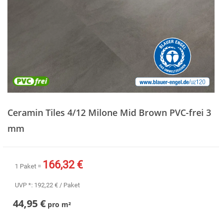
Zum
Anfang
Ceramin Tiles 4/12 Milone Mid Brown PVC-frei 3
der
Bildergalerie
mm
springen
166,32 €
1 Paket =
UVP *:
192,22 €
/ Paket
44,95 €
pro
m²