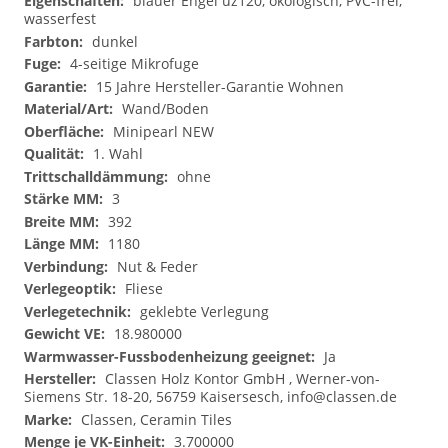
blauer Engel uz120, ökologisch, PVC-frei,
wasserfest
dunkel
4-seitige Mikrofuge
15 Jahre Hersteller-Garantie Wohnen
Wand/Boden
Minipearl NEW
1. Wahl
ohne
3
392
1180
Nut & Feder
Fliese
geklebte Verlegung
18.980000
Ja
Classen Holz Kontor GmbH , Werner-von-
Siemens Str. 18-20, 56759 Kaisersesch,
info@classen.de
Classen, Ceramin Tiles
3.700000