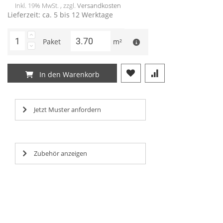
Inkl. 19% MwSt. , zzgl.
Versandkosten
Lieferzeit: ca. 5 bis 12 Werktage
Paket
m²
In den Warenkorb
Jetzt Muster anfordern
Zubehör anzeigen
Lorem ipsum dolor sit amet, consectetur adipisicing elit,
Lorem ipsum dolor sit amet, consectetur adipisicing elit,
Lorem ipsum dolor sit amet, consectetur adipisicing elit,