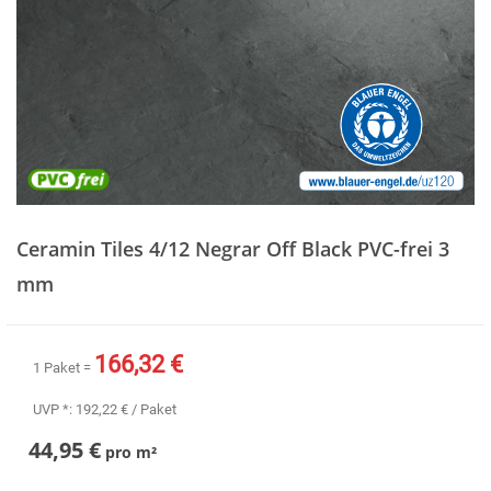
Zum
Anfang
Ceramin Tiles 4/12 Negrar Off Black PVC-frei 3
der
Bildergalerie
mm
springen
166,32 €
1 Paket =
UVP *:
192,22 €
/ Paket
44,95 €
pro
m²