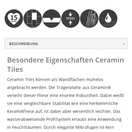
sed do eiusmod tempor incididunt ut labore et dolore
sed do eiusmod tempor incididunt ut labore et dolore
sed do eiusmod tempor incididunt ut labore et dolore
magna aliqua. Ut enim ad minim veniam, quis nostrud
magna aliqua. Ut enim ad minim veniam, quis nostrud
magna aliqua. Ut enim ad minim veniam, quis nostrud
exercitation ullamco laboris nisi ut aliquip ex ea
exercitation ullamco laboris nisi ut aliquip ex ea
exercitation ullamco laboris nisi ut aliquip ex ea
commodo consequat.
commodo consequat.
commodo consequat.
BESCHREIBUNG
Besondere Eigenschaften Ceramin
Tiles
Ceramin Tiles können als Wandflächen mühelos
angebracht werden. Die Trägerplatte aus Ceramin®
verleiht dieser Fliese eine enorme Robustheit. Dabei weißt
sie eine vergleichbare Stabilität wie eine herkömmliche
Keramikfliese auf, ist dabei aber wesentlich leichter. Das
wasserabweisende Profilsystem erlaubt eine Anwendung
in Feuchträumen. Durch elegante Mikrofugen ist kein