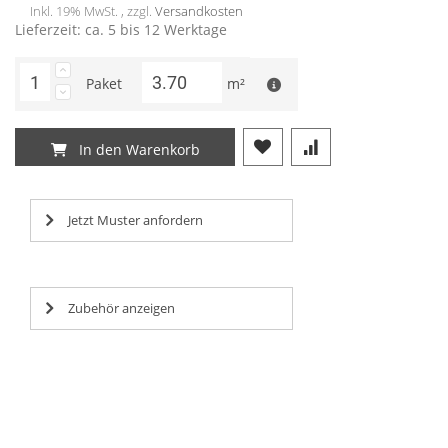
Inkl. 19% MwSt. , zzgl.
Versandkosten
Lieferzeit: ca. 5 bis 12 Werktage
Paket
m²
In den Warenkorb
Jetzt Muster anfordern
Zubehör anzeigen
Lorem ipsum dolor sit amet, consectetur adipisicing elit,
Lorem ipsum dolor sit amet, consectetur adipisicing elit,
Lorem ipsum dolor sit amet, consectetur adipisicing elit,