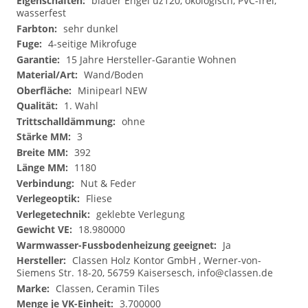
blauer Engel uz120, ökologisch, PVC-frei,
wasserfest
sehr dunkel
4-seitige Mikrofuge
15 Jahre Hersteller-Garantie Wohnen
Wand/Boden
Minipearl NEW
1. Wahl
ohne
3
392
1180
Nut & Feder
Fliese
geklebte Verlegung
18.980000
Ja
Classen Holz Kontor GmbH , Werner-von-
Siemens Str. 18-20, 56759 Kaisersesch,
info@classen.de
Classen, Ceramin Tiles
3.700000