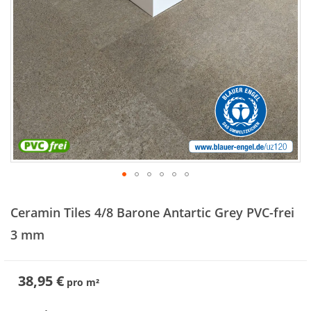
Zum
Anfang
Ceramin Tiles 4/8 Barone Antartic Grey PVC-frei
der
Bildergalerie
3 mm
springen
38,95 €
pro
m²