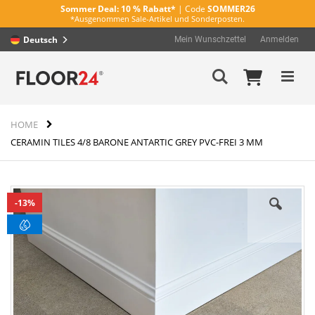
Sommer Deal:
10 % Rabatt*
| Code
SOMMER26
*Ausgenommen Sale-Artikel und Sonderposten.
Deutsch
Mein Wunschzettel
Anmelden
Direkt
Mein Wa
Suche
zum
Inhalt
HOME
CERAMIN TILES 4/8 BARONE ANTARTIC GREY PVC-FREI 3 MM
Zum
13%
Ende
der
Bildergalerie
springen