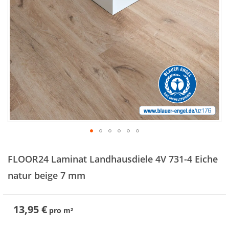
Zum
Anfang
FLOOR24 Laminat Landhausdiele 4V 731-4 Eiche
der
Bildergalerie
natur beige 7 mm
springen
13,95 €
pro
m²