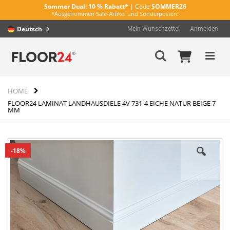
Sommer Deal:
10 % Rabatt*
| Code
SOMMER26
*Ausgenommen Sale-Artikel und Sonderposten.
Deutsch
Mein Wunschzettel
Anmelden
Direkt
Mein Wa
Suche
zum
Inhalt
HOME
FLOOR24 LAMINAT LANDHAUSDIELE 4V 731-4 EICHE NATUR BEIGE 7
MM
Zum
18%
Ende
der
Bildergalerie
springen