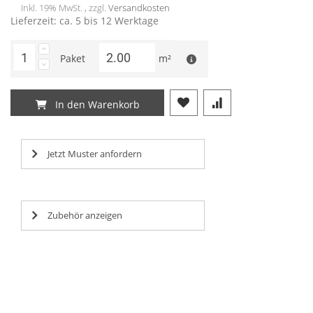
Inkl. 19% MwSt. , zzgl.
Versandkosten
Lieferzeit: ca. 5 bis 12 Werktage
Paket
m²
In den Warenkorb
Jetzt Muster anfordern
Zubehör anzeigen
Lorem ipsum dolor sit amet, consectetur adipisicing elit,
Lorem ipsum dolor sit amet, consectetur adipisicing elit,
Lorem ipsum dolor sit amet, consectetur adipisicing elit,