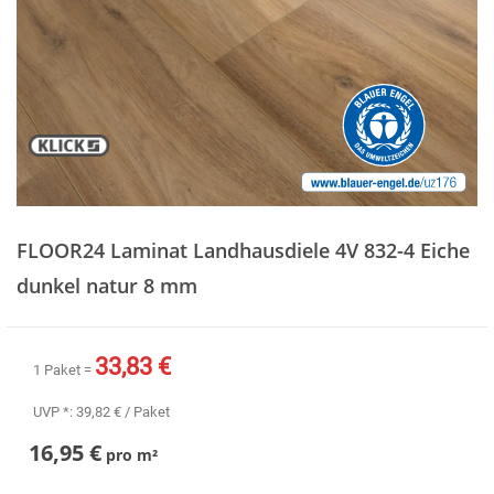
Zum
Anfang
FLOOR24 Laminat Landhausdiele 4V 832-4 Eiche
der
Bildergalerie
dunkel natur 8 mm
springen
33,83 €
1 Paket =
UVP *:
39,82 €
/ Paket
16,95 €
pro
m²