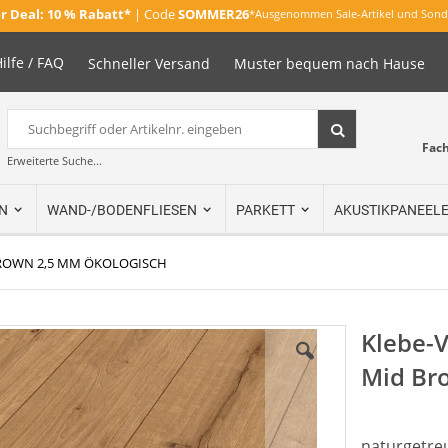
 Deal:
10 % Rabatt*
| Code
SOMMER26
*Ausgenommen Sale-Artikel und Sond
ilfe / FAQ
Schneller Versand
Muster bequem nach Hause
Suche
Suche
Fac
Erweiterte Suche...
N
WAND-/BODENFLIESEN
PARKETT
AKUSTIKPANEEL
BROWN 2,5 MM ÖKOLOGISCH
Klebe-V
Mid Br
naturgetreu