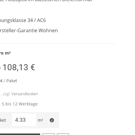
ungsklasse 34 / AC6
ersteller-Garantie Wohnen
ro
m²
108,13 €
=
 €
/ Paket
, zzgl.
Versandkosten
a. 5 bis 12 Werktage
ket
m²