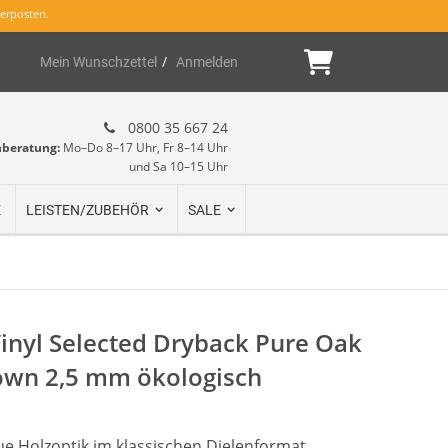
erposten.
Mein Warenk
Mein Wunschzettel
Anmelden
0800 35 667 24
hberatung:
Mo–Do 8–17 Uhr, Fr 8–14 Uhr
und Sa 10–15 Uhr
E
LEISTEN/ZUBEHÖR
SALE
inyl Selected Dryback Pure Oak
own 2,5 mm ökologisch
e Holzoptik im klassischen Dielenformat