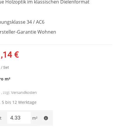
e Holzoptik im klassischen Dielenformat
ungsklasse 34 / AC6
ersteller-Garantie Wohnen
,14 €
/ Set
ro
m²
, zzgl.
Versandkosten
a. 5 bis 12 Werktage
t
m²