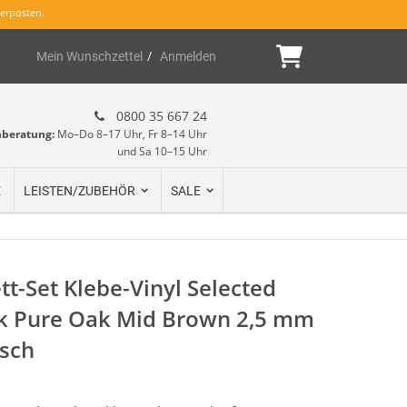
erposten.
Mein Warenk
Mein Wunschzettel
Anmelden
0800 35 667 24
hberatung:
Mo–Do 8–17 Uhr, Fr 8–14 Uhr
und Sa 10–15 Uhr
E
LEISTEN/ZUBEHÖR
SALE
t-Set Klebe-Vinyl Selected
k Pure Oak Mid Brown 2,5 mm
isch