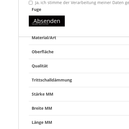
Ja, ich stimme der Verarbeitung meiner Daten 
Fuge
Die Klebeplanke verbindet die Vorteile eines robu
Absenden
und jedes gewerbliche Projekt.
Garantie
Material/Art
Oberfläche
Qualität
Trittschalldämmung
Stärke MM
Breite MM
Länge MM