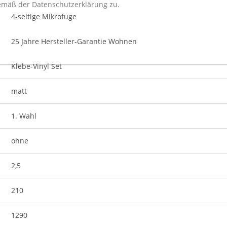
gemäß der
Datenschutzerklärung
zu.
4-seitige Mikrofuge
sten, pflegeleichten Bodenbelags mit modernem Design und ist dah
25 Jahre Hersteller-Garantie Wohnen
Klebe-Vinyl Set
matt
1. Wahl
ohne
2,5
210
1290