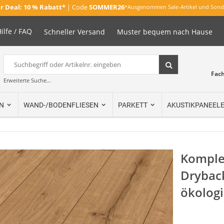
 Deal:
10 % Rabatt*
| Code
SOMMER26
*Ausgenommen Sale-Artikel und Sond
ilfe / FAQ
Schneller Versand
Muster bequem nach Hause
Suche
Suche
Fac
Erweiterte Suche...
N
WAND-/BODENFLIESEN
PARKETT
AKUSTIKPANEEL
Komplet
Drybac
ökolog