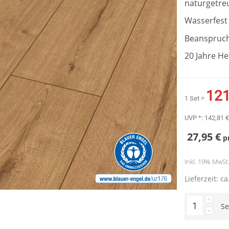
naturgetreu
Wasserfest
Beanspruch
20 Jahre H
121
1 Set =
UVP *:
142,81 €
27,95 €
p
Inkl. 19% MwSt. 
Lieferzeit: c
Se