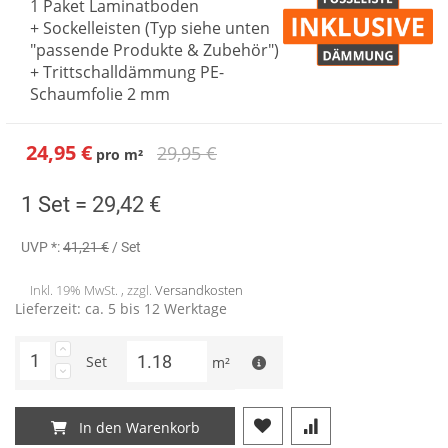
1 Paket Laminatboden
+ Sockelleisten (Typ siehe unten
"passende Produkte & Zubehör")
+ Trittschalldämmung PE-
Schaumfolie 2 mm
24,95 €
29,95 €
pro
m²
Sonderangebot
1 Set =
29,42 €
UVP *:
41,21 €
/ Set
Inkl. 19% MwSt. , zzgl.
Versandkosten
Lieferzeit: ca. 5 bis 12 Werktage
Set
m²
In den Warenkorb