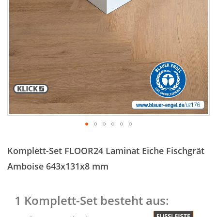
Zum
Anfang
Komplett-Set FLOOR24 Laminat Eiche Fischgrät
der
Bildergalerie
Amboise 643x131x8 mm
springen
1 Komplett-Set besteht aus: