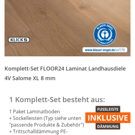
Zum
Anfang
Komplett-Set FLOOR24 Laminat Landhausdiele
der
Bildergalerie
4V Salome XL 8 mm
springen
1 Komplett-Set besteht aus:
1 Paket Laminatboden
+ Sockelleisten (Typ siehe unten
"passende Produkte & Zubehör")
+ Trittschalldämmung PE-