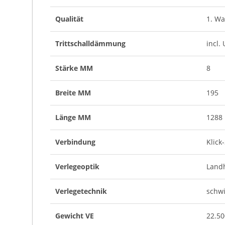
noch individueller zu gestalten, haben Sie die Mö
Qualität
1. Wa
Pflege
Unsere Bodenbeläge lassen sich besonders leicht
Trittschalldämmung
incl.
bei Laminatböden nur nebelfeuchtes Wischen, um 
Stärke MM
8
Breite MM
195
Länge MM
1288
Verbindung
Klick
Verlegeoptik
Land
Verlegetechnik
schw
Gewicht VE
22.5