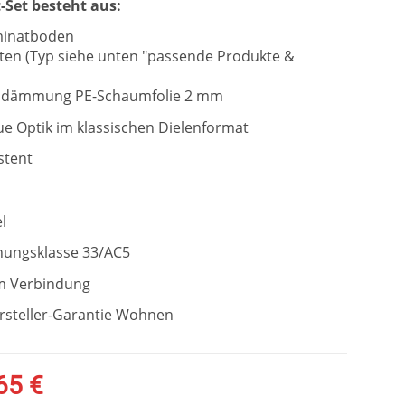
-Set besteht aus:
minatboden
sten (Typ siehe unten "passende Produkte &
alldämmung PE-Schaumfolie 2 mm
e Optik im klassischen Dielenformat
stent
l
ungsklasse 33/AC5
em Verbindung
ersteller-Garantie Wohnen
65 €