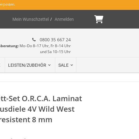
erposten.
Mein Warenk
Mein Wunschzettel
Anmelden
0800 35 667 24
hberatung:
Mo–Do 8–17 Uhr, Fr 8–14 Uhr
und Sa 10–15 Uhr
E
LEISTEN/ZUBEHÖR
SALE
t-Set O.R.C.A. Laminat
usdiele 4V Wild West
resistent 8 mm