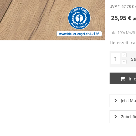
UVP *:
67,78 €
/
25,95 €
p
Inkl. 19% MwSt. 
Lieferzeit: c
Se
In 
Jetzt Mu
Zubehör
Lorem ipsum 
Lorem ipsum 
Lorem ipsum 