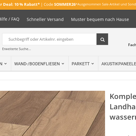
 Deal:
10 % Rabatt*
| Code
SOMMER26
*Ausgenommen Sale-Artikel und Sond
ilfe / FAQ
Schneller Versand
Muster bequem nach Hause
Suche
Suche
Fac
Erweiterte Suche...
N
WAND-/BODENFLIESEN
PARKETT
AKUSTIKPANEEL
Komplet
Landha
wasser