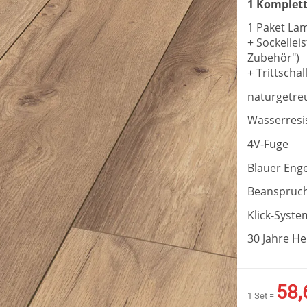
1 Komplett
1 Paket La
+ Sockellei
Zubehör")
+ Trittsch
naturgetreu
Wasserresi
4V-Fuge
Blauer Enge
Beanspruch
Klick-Syst
30 Jahre H
58,
1 Set =