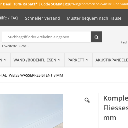
 Deal:
10 % Rabatt*
| Code
SOMMER26
*Ausgenommen Sale-Artikel und Sond
ilfe / FAQ
Schneller Versand
Muster bequem nach Hause
Suche
Suche
Fac
Erweiterte Suche...
N
WAND-/BODENFLIESEN
PARKETT
AKUSTIKPANEEL
CH ALTWEISS WASSERRESISTENT 8 MM
Komplet
Fliesse
mm