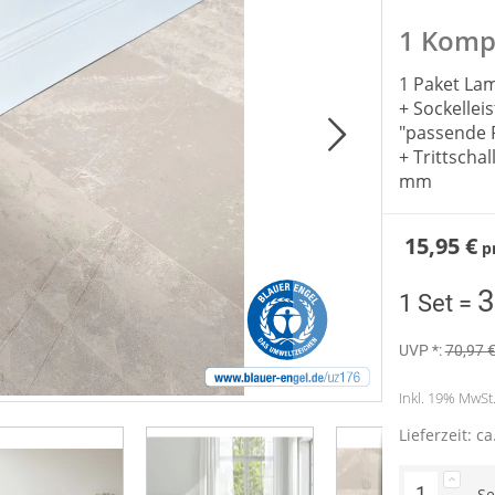
1 Kompl
1 Paket La
+ Sockellei
"passende 
+ Trittsch
mm
15,95 €
p
3
1 Set =
UVP *:
70,97 
Inkl. 19% MwSt. 
Lieferzeit: c
Se