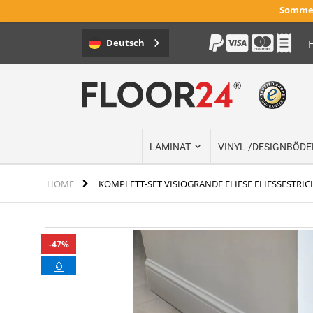
Sommer
Deutsch
H
Direkt
zum
Inhalt
LAMINAT
VINYL-/DESIGNBÖDE
HOME
KOMPLETT-SET VISIOGRANDE FLIESE FLIESSESTRI
Zum
47%
Ende
der
Bildergalerie
springen