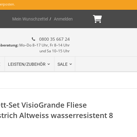
erposten.
Mein Warenk
Mein Wunschzettel
Anmelden
0800 35 667 24
hberatung:
Mo–Do 8–17 Uhr, Fr 8–14 Uhr
und Sa 10–15 Uhr
E
LEISTEN/ZUBEHÖR
SALE
t-Set VisioGrande Fliese
strich Altweiss wasserresistent 8