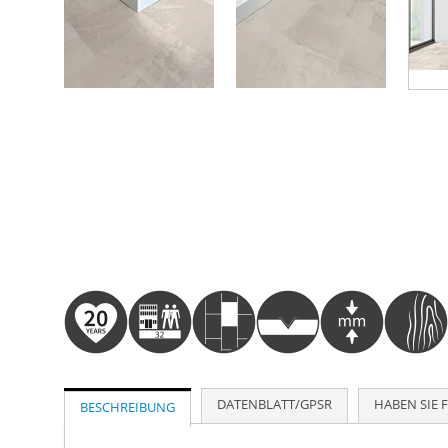
Zum
Anfang
der
Bildergalerie
springen
DATENBLATT/GPSR
HABEN SIE 
BESCHREIBUNG