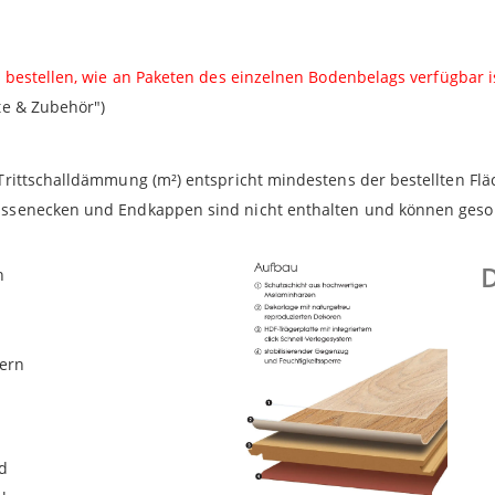
s bestellen, wie an Paketen des einzelnen Bodenbelags verfügbar i
te & Zubehör")
Trittschalldämmung (m²) entspricht mindestens der bestellten Flä
ussenecken und Endkappen sind nicht enthalten und können geson
h
dern
nd