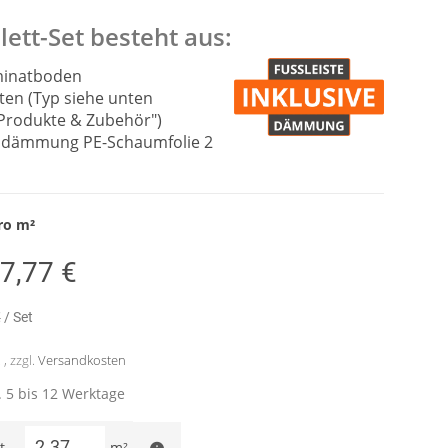
ett-Set besteht aus:
minatboden
sten (Typ siehe unten
Produkte & Zubehör")
alldämmung PE-Schaumfolie 2
ro
m²
7,77 €
€
/ Set
, zzgl.
Versandkosten
a. 5 bis 12 Werktage
t
m²