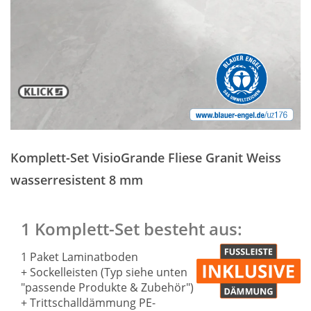
Zum
Anfang
Komplett-Set VisioGrande Fliese Granit Weiss
der
Bildergalerie
wasserresistent 8 mm
springen
1 Komplett-Set besteht aus:
1 Paket Laminatboden
+ Sockelleisten (Typ siehe unten
"passende Produkte & Zubehör")
+ Trittschalldämmung PE-