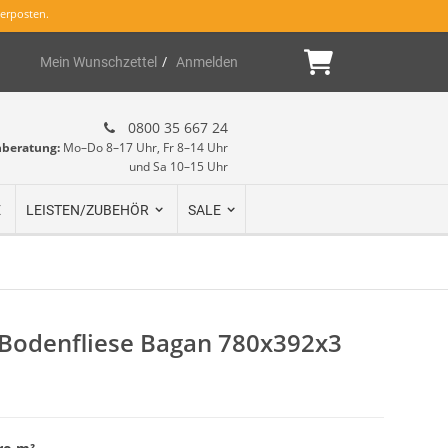
erposten.
Mein Warenk
Mein Wunschzettel
Anmelden
0800 35 667 24
hberatung:
Mo–Do 8–17 Uhr, Fr 8–14 Uhr
und Sa 10–15 Uhr
E
LEISTEN/ZUBEHÖR
SALE
Bodenfliese Bagan 780x392x3