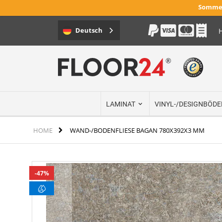
Sommer
Deutsch
H
Direkt
zum
Inhalt
LAMINAT
VINYL-/DESIGNBÖDE
HOME
WAND-/BODENFLIESE BAGAN 780X392X3 MM
Zum
47%
Ende
der
Bildergalerie
springen