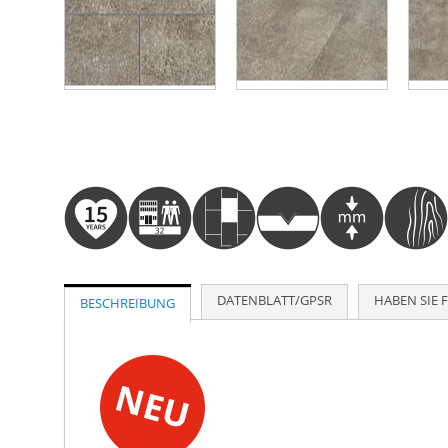
Zum
Anfang
der
Bildergalerie
springen
DATENBLATT/GPSR
HABEN SIE 
BESCHREIBUNG