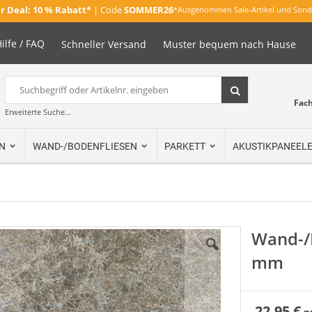
 Deal:
10 % Rabatt*
| Code
SOMMER26
*Ausgenommen Sale-Artikel und Sond
ilfe / FAQ
Schneller Versand
Muster bequem nach Hause
Suche
Suche
Fac
Erweiterte Suche...
N
WAND-/BODENFLIESEN
PARKETT
AKUSTIKPANEEL
Wand-/
mm
22,95 €