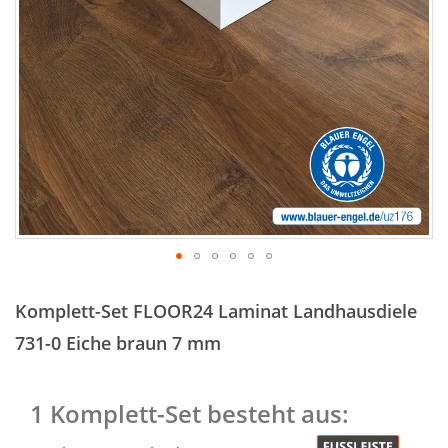
Zum
Anfang
Komplett-Set FLOOR24 Laminat Landhausdiele
der
Bildergalerie
731-0 Eiche braun 7 mm
springen
1 Komplett-Set besteht aus: