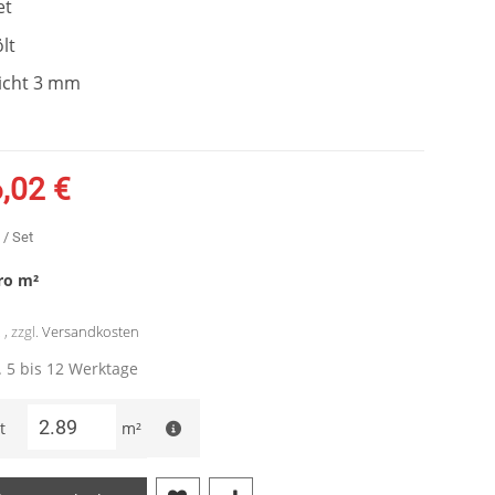
et
lt
icht 3 mm
,02 €
/ Set
ro
m²
, zzgl.
Versandkosten
a. 5 bis 12 Werktage
t
m²