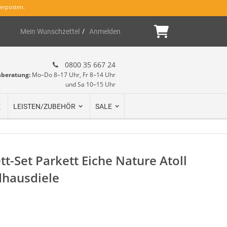
erposten.
Mein Warenk
Mein Wunschzettel
Anmelden
0800 35 667 24
hberatung:
Mo–Do 8–17 Uhr, Fr 8–14 Uhr
und Sa 10–15 Uhr
E
LEISTEN/ZUBEHÖR
SALE
t-Set Parkett Eiche Nature Atoll
dhausdiele