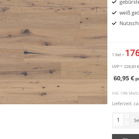
gebürst
weiß geö
Nutzsch
176
1 Set =
UVP *:
228,83 €
60,95 €
p
Inkl. 19% MwSt. 
Lieferzeit: c
Se