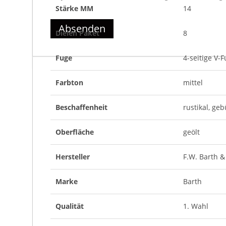
In jedem Paket können geteilte Dielen/Stoßlängen (
Stärke MM
14
können bei der Verlegung teils am Anfang oder am 
Absenden
Dielen Paket
8
Wir empfehlen eine Verlegung mit wildem Versatz. S
Fuge
4-seitige V-
Farbton
mittel
Beschaffenheit
rustikal, geb
Oberfläche
geölt
Hersteller
F.W. Barth &
Marke
Barth
Qualität
1. Wahl