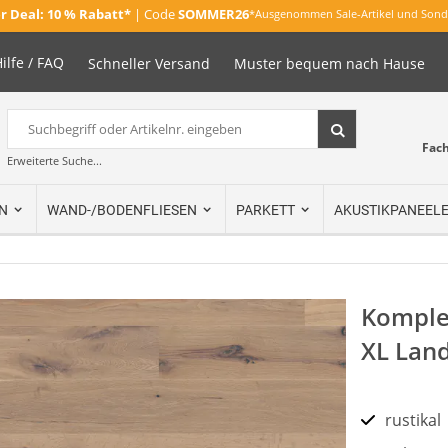
 Deal:
10 % Rabatt*
| Code
SOMMER26
*Ausgenommen Sale-Artikel und Sond
ilfe / FAQ
Schneller Versand
Muster bequem nach Hause
Suche
Suche
Fac
Erweiterte Suche...
N
WAND-/BODENFLIESEN
PARKETT
AKUSTIKPANEEL
Komplet
XL Lan
rustikal