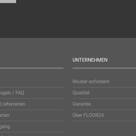
UNTERNEHMEN
Muster anfordern
ragen / FAQ
Qualität
Lieferzeiten
Garantie
rten
Über FLOOR24
rgang