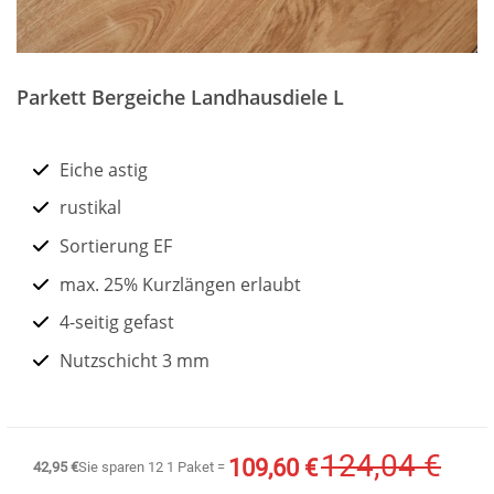
Zum
Anfang
Parkett Bergeiche Landhausdiele L
der
Bildergalerie
springen
Eiche astig
rustikal
Sortierung EF
max. 25% Kurzlängen erlaubt
4-seitig gefast
Nutzschicht 3 mm
124,04 €
109,60 €
Sonderangebot
42,95 €
Sie sparen
12
1 Paket =