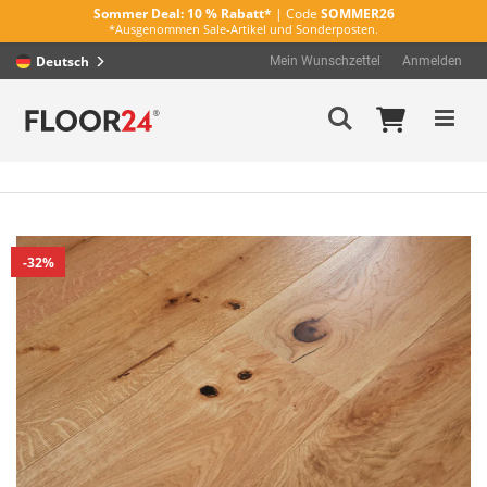
Sommer Deal:
10 % Rabatt*
| Code
SOMMER26
*Ausgenommen Sale-Artikel und Sonderposten.
Deutsch
Mein Wunschzettel
Anmelden
Direkt
Mein Wa
Suche
zum
Inhalt
Zum
32%
Ende
der
Bildergalerie
springen