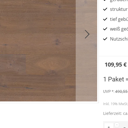
struktur
tief geb
weiß geö
Nutzsch
109,95 €
1 Paket 
UVP *:
490,55
Inkl. 19% MwSt. 
Lieferzeit: c