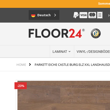
Sommer
Deutsch
H
Direkt
zum
Inhalt
LAMINAT
VINYL-/DESIGNBÖDE
HOME
PARKETT EICHE CASTLE BURG ELZ XXL LANDHAUSD
Zum
23%
Ende
der
Bildergalerie
springen