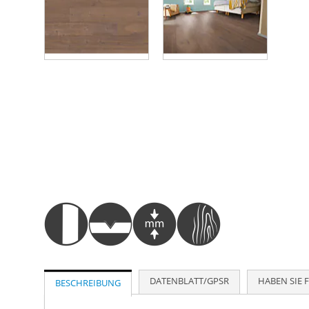
Zum
Anfang
der
Bildergalerie
springen
DATENBLATT/GPSR
HABEN SIE 
BESCHREIBUNG