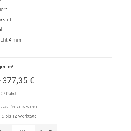
iert
ürstet
lt
icht 4 mm
pro
m²
377,35 €
=
 €
/ Paket
, zzgl.
Versandkosten
a. 5 bis 12 Werktage