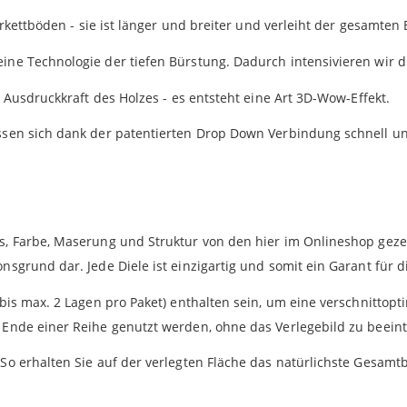
Parkettböden - sie ist länger und breiter und verleiht der gesamt
ine Technologie der tiefen Bürstung. Dadurch intensivieren wir d
 Ausdruckkraft des Holzes - es entsteht eine Art 3D-Wow-Effekt.
ssen sich dank der patentierten Drop Down Verbindung schnell un
s, Farbe, Maserung und Struktur von den hier im Onlineshop gez
sgrund dar. Jede Diele ist einzigartig und somit ein Garant für di
bis max. 2 Lagen pro Paket) enthalten sein, um eine verschnittop
Ende einer Reihe genutzt werden, ohne das Verlegebild zu beeint
o erhalten Sie auf der verlegten Fläche das natürlichste Gesamtb