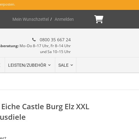
erposten.
Mein Warenk
Mein Wunschzettel
Anmelden
0800 35 667 24
hberatung:
Mo–Do 8–17 Uhr, Fr 8–14 Uhr
und Sa 10–15 Uhr
E
LEISTEN/ZUBEHÖR
SALE
 Eiche Castle Burg Elz XXL
usdiele
ert