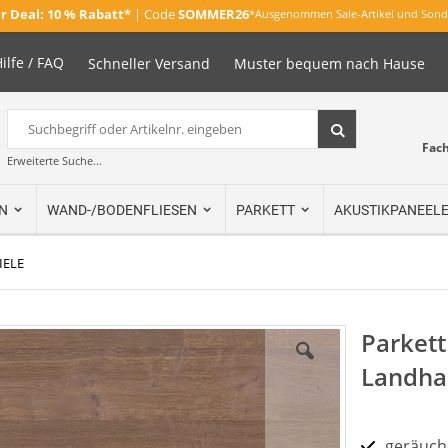
 Deal:
10 % Rabatt*
| Code
SOMMER26
*Ausgenommen Sale-Artikel und Sond
ilfe / FAQ
Schneller Versand
Muster bequem nach Hause
Suche
Suche
Fac
Erweiterte Suche...
N
WAND-/BODENFLIESEN
PARKETT
AKUSTIKPANEEL
IELE
Parkett
Landha
geräuch